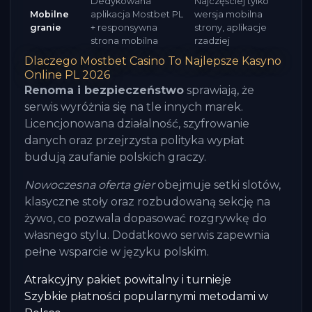
Dedykowana
Najczęściej tylko
Mobilne
aplikacja Mostbet PL
wersja mobilna
granie
+ responsywna
strony, aplikacje
strona mobilna
rzadziej
Dlaczego Mostbet Casino To Najlepsze Kasyno
Online PL 2026
Renoma i bezpieczeństwo
sprawiają, że
serwis wyróżnia się na tle innych marek.
Licencjonowana działalność, szyfrowanie
danych oraz przejrzysta polityka wypłat
budują zaufanie polskich graczy.
Nowoczesna oferta gier
obejmuje setki slotów,
klasyczne stoły oraz rozbudowaną sekcję na
żywo, co pozwala dopasować rozgrywkę do
własnego stylu. Dodatkowo serwis zapewnia
pełne wsparcie w języku polskim.
Atrakcyjny pakiet powitalny i turnieje
Szybkie płatności popularnymi metodami w