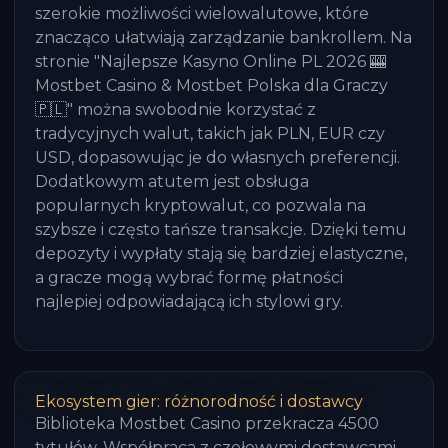
szerokie możliwości wielowalutowe, które
znacząco ułatwiają zarządzanie bankrollem. Na
stronie "Najlepsze Kasyno Online PL 2026 🎰
Mostbet Casino & Mostbet Polska dla Graczy
🇵🇱" można swobodnie korzystać z
tradycyjnych walut, takich jak PLN, EUR czy
USD, dopasowując je do własnych preferencji.
Dodatkowym atutem jest obsługa
popularnych kryptowalut, co pozwala na
szybsze i często tańsze transakcje. Dzięki temu
depozyty i wypłaty stają się bardziej elastyczne,
a gracze mogą wybrać formę płatności
najlepiej odpowiadającą ich stylowi gry.
Ekosystem gier: różnorodność i dostawcy
Biblioteka Mostbet Casino przekracza 4500
tytułów. Współpraca z czołowymi dostawcami