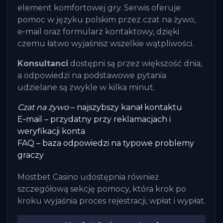
element komfortowej gry. Serwis oferuje
pomoc w języku polskim przez czat na żywo,
e‑mail oraz formularz kontaktowy, dzięki
czemu łatwo wyjaśnisz wszelkie wątpliwości.
Konsultanci
dostępni są przez większość dnia,
a odpowiedzi na podstawowe pytania
udzielane są zwykle w kilka minut.
Czat na żywo
– najszybszy kanał kontaktu
E‑mail – przydatny przy reklamacjach i
weryfikacji konta
FAQ – baza odpowiedzi na typowe problemy
graczy
Mostbet Casino udostępnia również
szczegółową sekcję pomocy, która krok po
kroku wyjaśnia proces rejestracji, wpłat i wypłat.