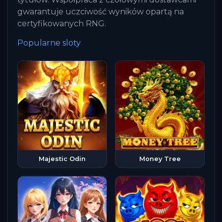
gwarantuje uczciwość wyników opartą na
certyfikowanych RNG.
Popularne sloty
Majestic Odin
Money Tree